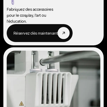
Entrez dans le monde de l'impression 3D
haute résolution avec une imprimante à
résine SLA (stéréolithographie) : chaque
couche est lisse, chaque détail est net et
chaque impression est un chef-d'œuvre.
Idéal pour :
Miniatures et figurines
Bijoux et
prototypage
Prototypage et
Dentisterie et médecine
conception de produits
Accessoires personnalisés et
accessoires
Réservez dès maintenant