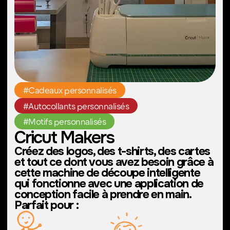
#ConstructionDeCircuits
#TechnologiePratique
#BricolageÉlectronique
Matériel de soudure
Prêt à donner vie à des circuits et à
construire quelque chose
d'extraordinaire ? Avec du matériel de
soudure entre les mains, vous pouvez
réparer, créer et personnaliser dans un
environnement sûr.
Idéal pour :
Réparer des appareils
Concevoir des circuits,
électroniques cassés au
des projets LEDet des
lieu de les remplacer.
appareils intelligents.