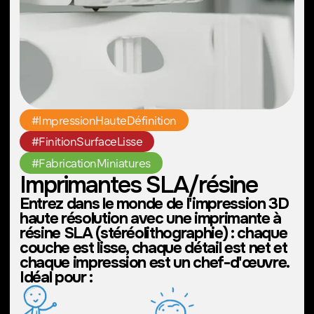
#GravurePersonnalisée
#DécoupeDePrécision
#TravailCréatifAuLaser
Découpeuse / imprimante
laser 3D
Découvrez la découpe laser avec notre
Glowforge PRO et créez des designs
personnalisés en rainurant, découpant ou
gravant des matériaux tels que le bois,