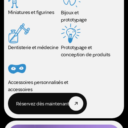
l'acrylique, le tissu, le cuir et bien d'autres
encore. Idéal pour le travail, l'art ou les
projets quotidiens !
Idéal pour :
Concevoir et créer des
Décorations
cadeaux personnalisés
murales telles que
pour vos proches
des cartes ou
desenseignes
Sculptures complexes
Bijoux tels que des
bracelets en cuir
Gravure de photos
Prototypage et
conception
Réservez dès maintenant