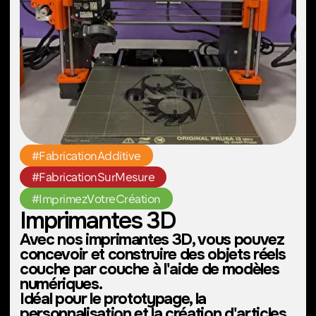
concevoir et construire des objets réels
couche par couche à l'aide de modèles
numériques.
Idéal pour le prototypage, la
personnalisation et la création d'articles
uniques, donnez vie à vos idées en trois
dimensions !
Créez des outils, des
Imprimer des
gadgets ou des pièces
pièces de jeu ou
de rechange
des figurines
personnalisés
Construisez des
Personnalisez des
modèles pour des
supports pour
projets d'architecture ou
téléphone, des porte-
d'ingénierie.
clés et des organiseurs.
Fabriquez des accessoires
pour le cosplay, l'art ou
l'éducation.