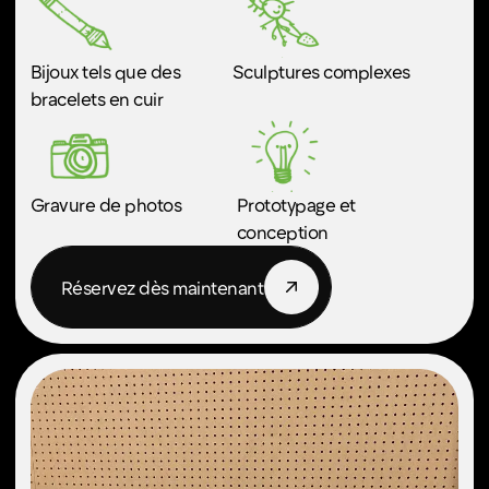
Créez des logos, des t-shirts, des cartes
et tout ce dont vous avez besoin grâce à
cette machine de découpe intelligente
qui fonctionne avec une application de
conception facile à prendre en main.
Parfait pour :
Scrapbooking &
Décoration d'intérieur
journaling
Autocollants pour
Autocollants
voiture
personnalisés
Et bien plus encore !
Réservez dès maintenant