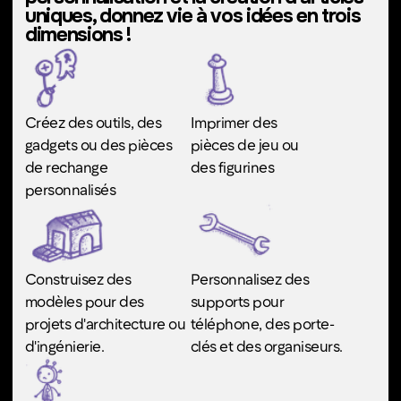
Réservez dès maintenant
#ImpressionHauteDéfinition
#FinitionSurfaceLisse
#FabricationMiniatures
Imprimantes SLA/résine