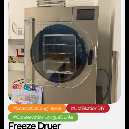
#Couture
#Crochet
#Tricot
Machines à coudre
À la fois pratiques et créatives, les
machines à coudre offrent des
possibilités d'apprentissage, de
développement des compétences et
d'exploration !
Idéal pour :
Création de tenues
Couture de rideaux,
personnalisées
d'oreillers et de chemins
de table
Cadeaux faits main,
Réparaison et recyclage
vêtements pour bébés
et couettes