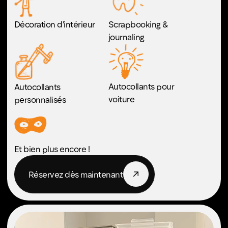
Contrôleurs et claviers
Restaurer de vieilles
Mod
radios, amplificateurs et
projets musicaux
Robotique et projet
Arduino
Réservez dès maintenant