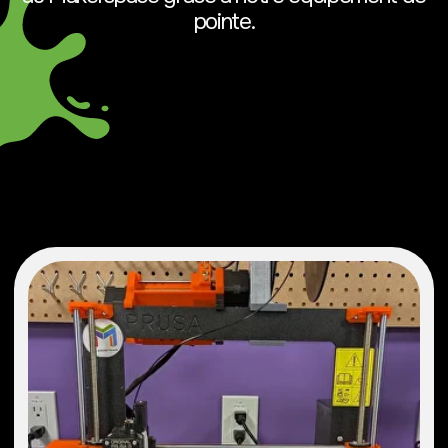
#FabricationAdditive
#FabricationSurMesure
#ImprimezVotreCréation
Imprimantes 3D
Avec nos imprimantes 3D, vous pouvez