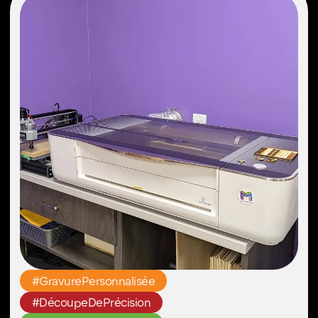
#Sculpture numérique
#Techniques de travail du bois
#Pièces sur mesure
Fraiseuse CNC
Donnez libre cours à votre imagination
grâce à une fraiseuse CNC qui vous
permet de découper du bois, des
composites, des métaux, des plastiques,
du verre, des mousses et bien plus
encore. Transformez vos idées en