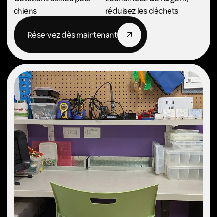
Art numérique
Grâce à nos tablettes numériques, vous
pouvez esquisser, dessiner, peindre et
créer à l'aide d'outils créatifs. Idéales
pour l'illustration, l'animation, la
conception de personnages ou vos
projets personnels, elles vous permettent
de créer à votre guise !
Perfect for:
Concevez des logos et
Apprenez l'art de
des articles de marque
l'animation image par
image
Créez vos propres
Explorez les illustrations
bandes dessinées
numériques
Concevez votre propre
personnage numérique