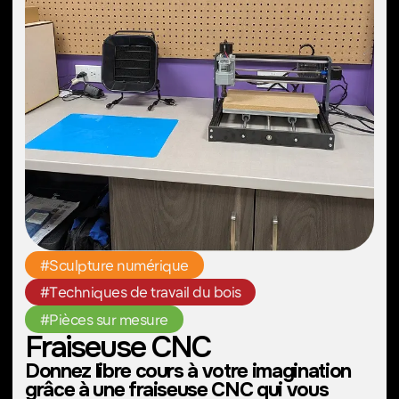
#SnacksDeLongTerme
#LiofilisationDIY
#ConservationLongueDurée
Freeze Dryer
Vous prévoyez une randonnée ? Vous
vous intéressez à la science alimentaire ?
Venez tester différents types d'aliments !
Idéal pour :
Fruits et légumes
Repas faits maison,