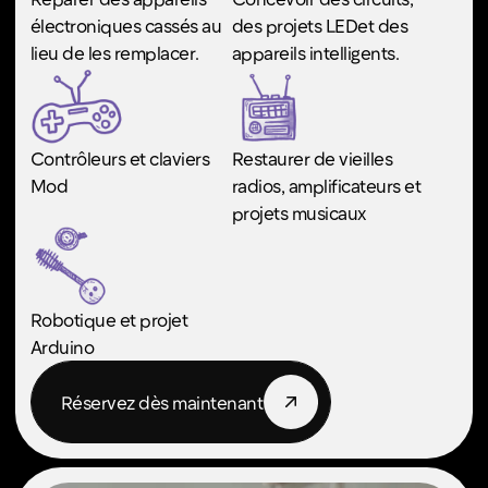
Navigation
À propos
Membres
Programmes et services
Ressources
Contactez-nous
Carrière
Biographies du personnel
Markerspace
Programmes et services
Camps
Programmes parascolaires
Ateliers en milieu scolaire
Événements spéciaux
Ateliers communautaires
Fêtes d'anniversaire