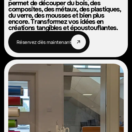
prêts à tout
moment
Bonbons lyophilisés
Collations pour
l'aventure
Collations saines pour
Économisez de l'argent,
chiens
réduisez les déchets
Réservez dès maintenant